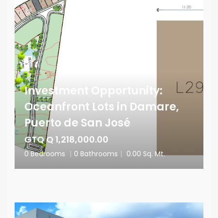
Investment Opportunity:
Oceanfront Lots in Damare,
Puerto de San José
GTQ Q 1,218,000.00
0 Bedrooms
|
0 Bathrooms
|
0.00 Sq. Mt.