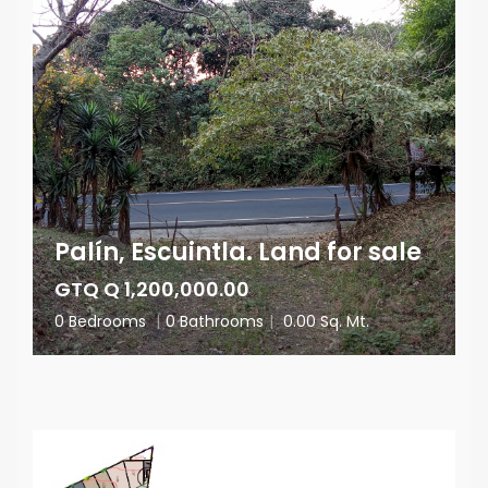
Palín, Escuintla. Land for sale
GTQ Q 1,200,000.00
0 Bedrooms
|
0 Bathrooms
|
0.00 Sq. Mt.