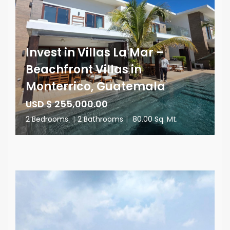
Invest in Villas La Mar –
Beachfront Villas in
Monterrico, Guatemala
USD $ 255,000.00
2 Bedrooms
|
2 Bathrooms
|
80.00 Sq. Mt.