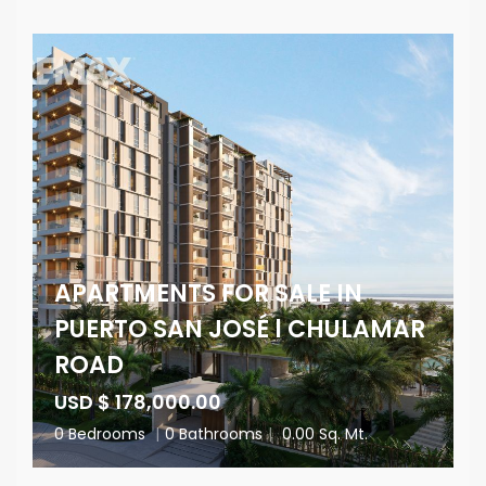
APARTMENTS FOR SALE IN
PUERTO SAN JOSÉ l CHULAMAR
ROAD
USD $ 178,000.00
0 Bedrooms
|
0 Bathrooms
|
0.00 Sq. Mt.