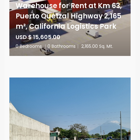
Warehouse for Rent at Km 63,
Puerto Quetzal Highway 2,165
m², California Logistics Park
USD $ 15,605.00
0 Bedrooms
|
0 Bathrooms
|
2,165.00 Sq. Mt.