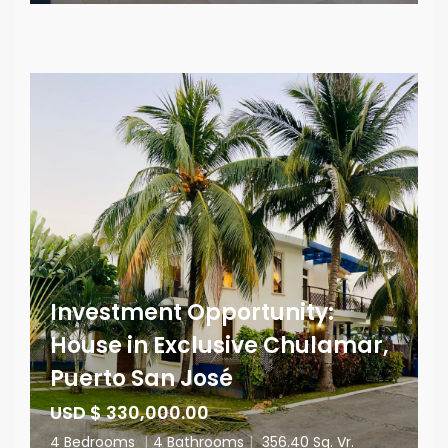
Investment Opportunity:
House in Exclusive Chulamar,
Puerto San José
USD $ 330,000.00
4 Bedrooms
|
4 Bathrooms
|
356.40 Sq. Vr.