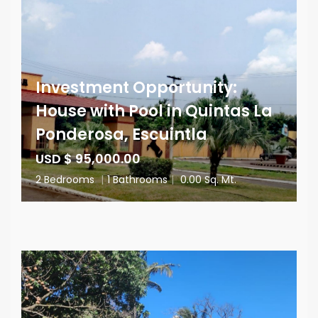
Investment Opportunity:
House with Pool in Quintas La
Ponderosa, Escuintla
USD $ 95,000.00
2 Bedrooms
|
1 Bathrooms
|
0.00 Sq. Mt.