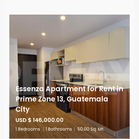
Essenza Apartment for Rent in
Prime Zone 13, Guatemala
City
USD $ 146,000.00
1 Bedrooms
|
1 Bathrooms
|
50.00 Sq. Mt.