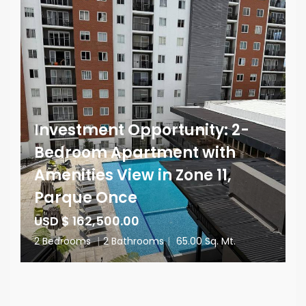
Investment Opportunity: 2-
Bedroom Apartment with
Amenities View in Zone 11,
Parque Once
USD $ 162,500.00
2 Bedrooms
|
2 Bathrooms
|
65.00 Sq. Mt.