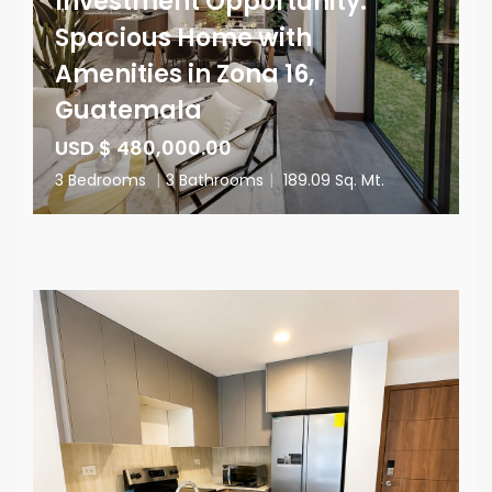
Investment Opportunity:
Spacious Home with
Amenities in Zona 16,
Guatemala
USD $ 480,000.00
3 Bedrooms
|
3 Bathrooms
|
189.09 Sq. Mt.