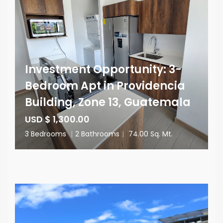
Investment Opportunity: 3-
Bedroom Apt in Providencia
Building, Zone 13, Guatemala
USD $ 1,300.00
3 Bedrooms
|
2 Bathrooms
|
74.00 Sq. Mt.