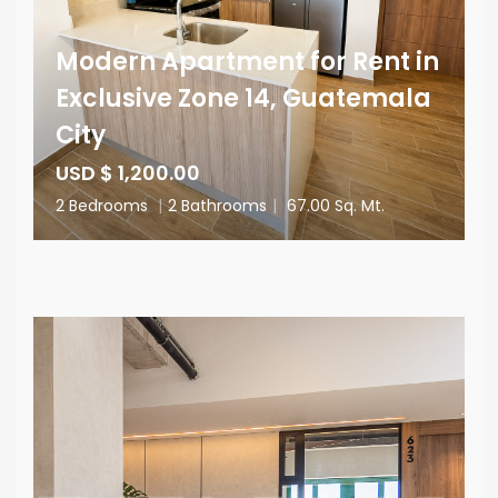
Modern Apartment for Rent in
Exclusive Zone 14, Guatemala
City
USD $ 1,200.00
2 Bedrooms
|
2 Bathrooms
|
67.00 Sq. Mt.