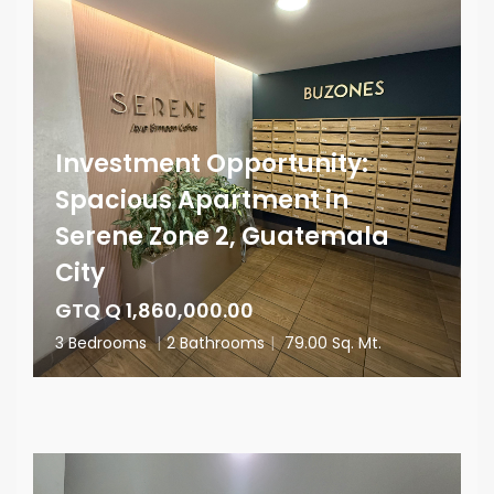
Investment Opportunity:
Spacious Apartment in
Serene Zone 2, Guatemala
City
GTQ Q 1,860,000.00
3 Bedrooms
|
2 Bathrooms
|
79.00 Sq. Mt.