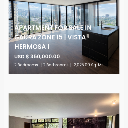
APARTMENT FOR SALE IN
GAURA ZONE 15 | VISTA
HERMOSA I
USD $ 350,000.00
2 Bedrooms
|
2 Bathrooms
|
2,025.00 Sq. Mt.