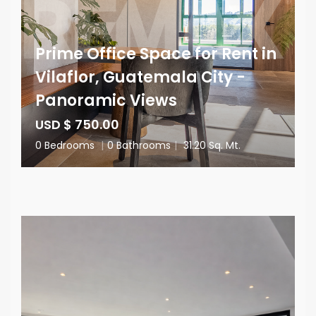
Prime Office Space for Rent in
Vilaflor, Guatemala City -
Panoramic Views
USD $ 750.00
0 Bedrooms
|
0 Bathrooms
|
31.20 Sq. Mt.