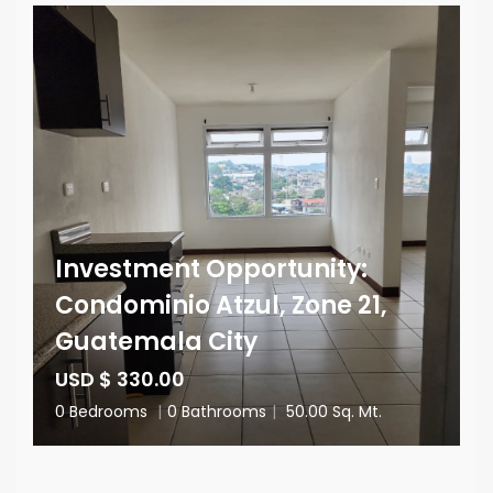
Investment Opportunity:
Condominio Atzul, Zone 21,
Guatemala City
USD $ 330.00
0 Bedrooms
|
0 Bathrooms
|
50.00 Sq. Mt.